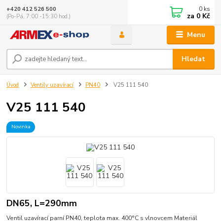
0
ks
+420 412 526 500
za
0 Kč
(Po-Pá, 7:00 -15:30 hod.)
Menu
Hledat
Úvod
Ventily uzavírací
PN40
V25 111 540
V25 111 540
Novinka
DN65, L=290mm
Ventil uzavírací parní PN40, teplota max. 400°C s vlnovcem Materiál