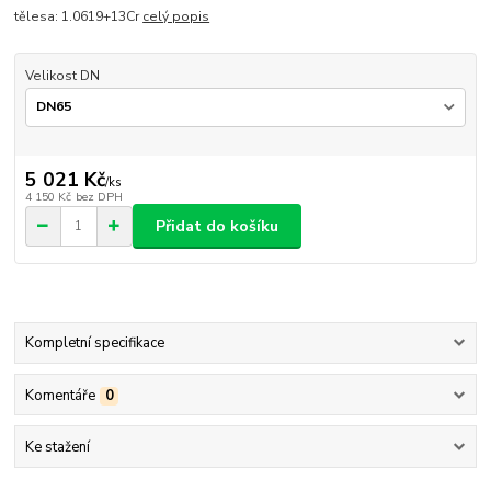
tělesa: 1.0619+13Cr
celý popis
Velikost DN
5 021 Kč
/
ks
4 150 Kč
bez DPH
Přidat do košíku
Kompletní specifikace
Komentáře
0
Ke stažení