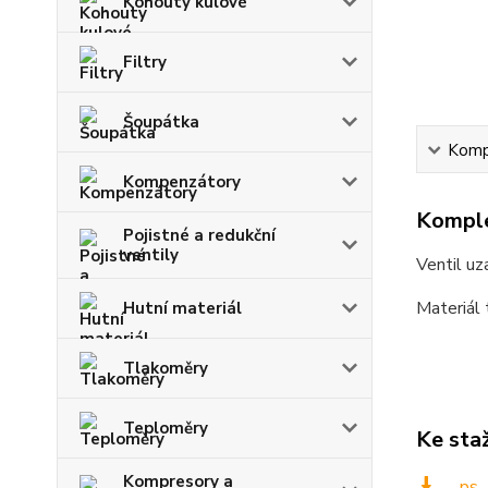
Kohouty kulové
Filtry
Šoupátka
Kompl
Kompenzátory
Komple
Pojistné a redukční
ventily
Ventil uz
Materiál
Hutní materiál
Tlakoměry
Teploměry
Ke sta
Kompresory a
_ps_