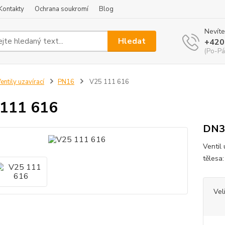
Kontakty
Ochrana soukromí
Blog
Nevíte
Hledat
+420
(Po-Pá
entily uzavírací
PN16
V25 111 616
111 616
DN3
Ventil
tělesa
Vel