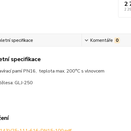
2 
2 2
etní specifikace
Komentáře
0
tní specifikace
avírací parní PN16, teplota max. 200°C s vlnovcem
 tělesa: GLJ-250
žení
143V25-111-616-DN15-100.pdf