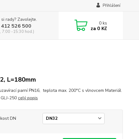
Přihlášení
 si rady? Zavolejte.
0
ks
 412 526 500
za
0 Kč
, 7:00 -15:30 hod.)
2, L=180mm
 uzavírací parní PN16, teplota max. 200°C s vlnovcem Materiál
: GLJ-250
celý popis
ikost DN