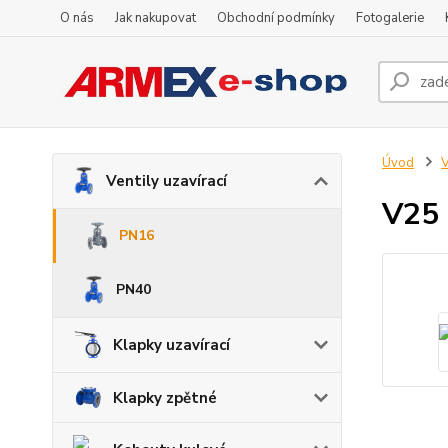
O nás
Jak nakupovat
Obchodní podmínky
Fotogalerie
Úvod
V
Ventily uzavírací
V25 
PN16
PN40
Klapky uzavírací
Klapky zpětné