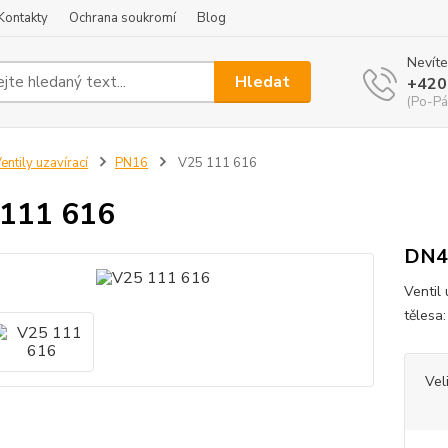
Kontakty
Ochrana soukromí
Blog
Nevíte
Hledat
+420
(Po-Pá
entily uzavírací
PN16
V25 111 616
111 616
DN4
Ventil
tělesa
Vel