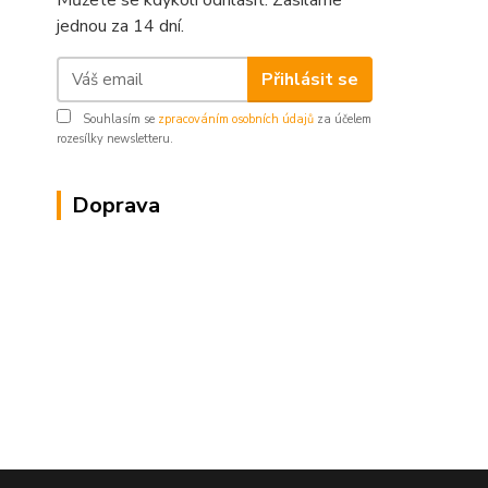
Můžete se kdykoli odhlásit. Zasíláme
jednou za 14 dní.
Přihlásit se
Souhlasím se
zpracováním osobních údajů
za účelem
rozesílky newsletteru.
Doprava