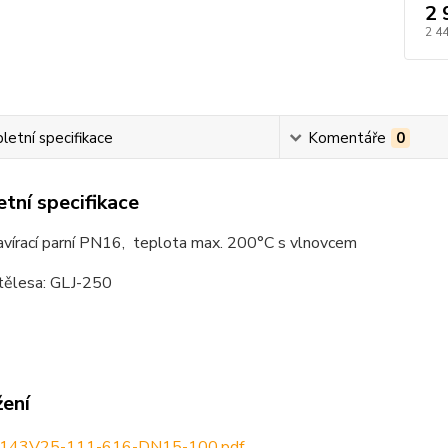
2 
2 4
etní specifikace
Komentáře
0
tní specifikace
avírací parní PN16, teplota max. 200°C s vlnovcem
 tělesa: GLJ-250
žení
143V25-111-616-DN15-100.pdf