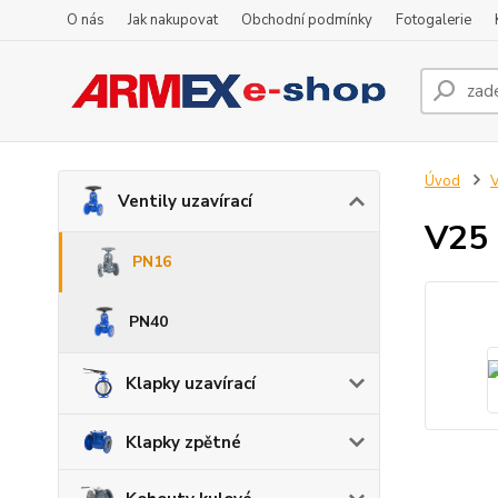
O nás
Jak nakupovat
Obchodní podmínky
Fotogalerie
Úvod
V
Ventily uzavírací
V25 
PN16
PN40
Klapky uzavírací
Klapky zpětné