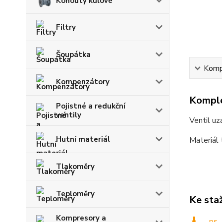
Kohouty kulové
Filtry
Šoupátka
Kompl
Kompenzátory
Komple
Pojistné a redukční
ventily
Ventil uz
Hutní materiál
Materiál
Tlakoměry
Teploměry
Ke sta
Kompresory a
_ps_