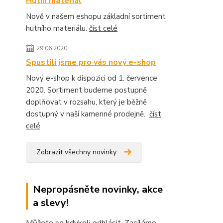
Hutní materiál
Nově v našem eshopu základní sortiment
hutního materiálu.
číst celé
29.06.2020
Spustili jsme pro vás nový e-shop
Nový e-shop k dispozici od 1. července
2020. Sortiment budeme postupně
doplňovat v rozsahu, který je běžně
dostupný v naší kamenné prodejně.
číst
celé
Zobrazit všechny novinky
Nepropásněte novinky, akce
a slevy!