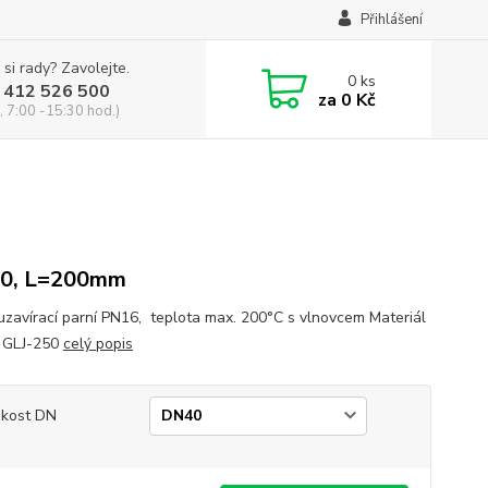
Přihlášení
 si rady? Zavolejte.
0
ks
 412 526 500
za
0 Kč
, 7:00 -15:30 hod.)
0, L=200mm
 uzavírací parní PN16, teplota max. 200°C s vlnovcem Materiál
: GLJ-250
celý popis
ikost DN