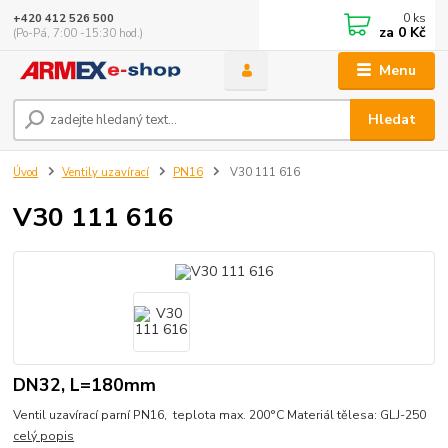
0
ks
+420 412 526 500
za
0 Kč
(Po-Pá, 7:00 -15:30 hod.)
Menu
Hledat
Úvod
Ventily uzavírací
PN16
V30 111 616
V30 111 616
DN32, L=180mm
Ventil uzavírací parní PN16, teplota max. 200°C Materiál tělesa: GLJ-250
celý popis