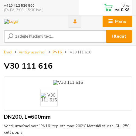
0
ks
+420 412 526 500
za
0 Kč
(Po-Pá, 7:00 -15:30 hod.)
Menu
Hledat
Úvod
Ventily uzavírací
PN16
V30 111 616
V30 111 616
DN200, L=600mm
Ventil uzavírací parní PN16, teplota max. 200°C Materiál tělesa: GLJ-250
celý popis