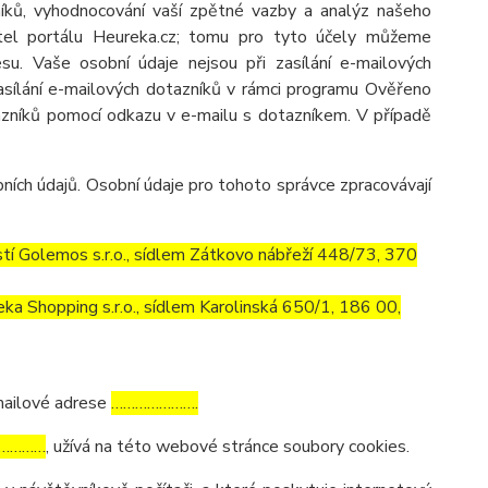
zníků, vyhodnocování vaší zpětné vazby a analýz našeho
atel portálu Heureka.cz; tomu pro tyto účely můžeme
u. Vaše osobní údaje nejsou při zasílání e-mailových
 zasílání e-mailových dotazníků v rámci programu Ověřeno
azníků pomocí odkazu v e-mailu s dotazníkem. V případě
ích údajů. Osobní údaje pro tohoto správce zpracovávají
í Golemos s.r.o., sídlem Zátkovo nábřeží 448/73, 370
a Shopping s.r.o., sídlem Karolinská 650/1, 186 00,
mailové adrese
………………….
…………
, užívá na této webové stránce soubory cookies.