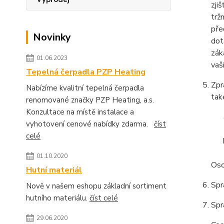
zji
trž
pře
Novinky
dot
zák
01.06.2023
vaš
Tepelná čerpadla PZP Heating
Zpr
Nabízíme kvalitní tepelná čerpadla
tak
renomované značky PZP Heating, a.s.
Konzultace na místě instalace a
vyhotovení cenové nabídky zdarma.
číst
celé
01.10.2020
Oso
Hutní materiál
Spr
Nově v našem eshopu základní sortiment
hutního materiálu.
číst celé
Spr
29.06.2020