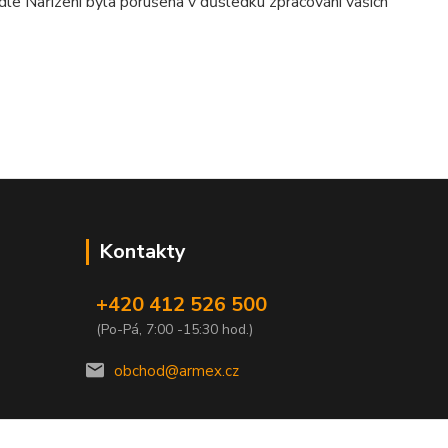
dle Nařízení byla porušena v důsledku zpracování vašich
Kontakty
+420 412 526 500
(Po-Pá, 7:00 -15:30 hod.)
obchod@armex.cz