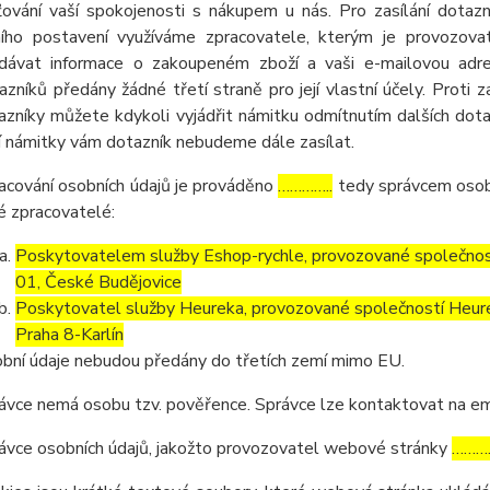
šťování vaší spokojenosti s nákupem u nás. Pro zasílání dota
ního postavení využíváme zpracovatele, kterým je provozov
dávat informace o zakoupeném zboží a vaši e-mailovou adres
azníků předány žádné třetí straně pro její vlastní účely. Proti
azníky můžete kdykoli vyjádřit námitku odmítnutím dalších dot
í námitky vám dotazník nebudeme dále zasílat.
acování osobních údajů je prováděno
…………..
tedy správcem osobn
é zpracovatelé:
Poskytovatelem služby Eshop-rychle, provozované společnost
01, České Budějovice
Poskytovatel služby Heureka, provozované společností Heurek
Praha 8-Karlín
bní údaje nebudou předány do třetích zemí mimo EU.
ávce nemá osobu tzv. pověřence. Správce lze kontaktovat na e
ávce osobních údajů, jakožto provozovatel webové stránky
………