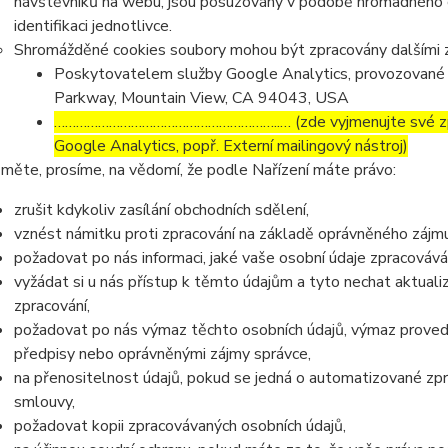
návštěvníků na webu, jsou posuzovány v podobě hromadného 
identifikaci jednotlivce.
Shromážděné cookies soubory mohou být zpracovány dalšími z
Poskytovatelem služby Google Analytics, provozované 
Parkway, Mountain View, CA 94043, USA
……………………………………………………..… (zde vyjmenujte své zpra
Google Analytics, popř. Externí mailingový nástroj)
měte, prosíme, na vědomí, že podle Nařízení máte právo:
zrušit kdykoliv zasílání obchodních sdělení,
vznést námitku proti zpracování na základě oprávněného zájmu
požadovat po nás informaci, jaké vaše osobní údaje zpracováv
vyžádat si u nás přístup k těmto údajům a tyto nechat aktual
zpracování,
požadovat po nás výmaz těchto osobních údajů, výmaz proved
předpisy nebo oprávněnými zájmy správce,
na přenositelnost údajů, pokud se jedná o automatizované zp
smlouvy,
požadovat kopii zpracovávaných osobních údajů,