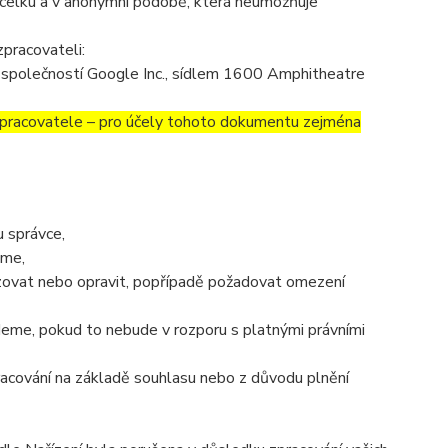
celku a v anonymní podobě, která neumožňuje
pracovateli:
společností Google Inc., sídlem 1600 Amphitheatre
covatele – pro účely tohoto dokumentu zejména
 správce,
áme,
izovat nebo opravit, popřípadě požadovat omezení
eme, pokud to nebude v rozporu s platnými právními
racování na základě souhlasu nebo z důvodu plnění