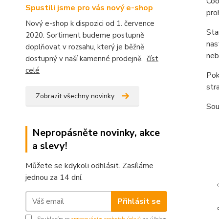
Coo
Spustili jsme pro vás nový e-shop
pro
Nový e-shop k dispozici od 1. července
Sta
2020. Sortiment budeme postupně
nas
doplňovat v rozsahu, který je běžně
neb
dostupný v naší kamenné prodejně.
číst
celé
Pok
str
Zobrazit všechny novinky
Sou
Nepropásněte novinky, akce
a slevy!
Můžete se kdykoli odhlásit. Zasíláme
jednou za 14 dní.
Přihlásit se