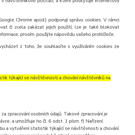
v návštěvníkově počítači, a které poskytuje internetový
 Google Chrome apod.) podporují správu cookies. V rámci
at či zcela zakázat jejich použití, lze je také blokovat
 informace, prosím, použijte nápovědu vašeho prohlížeče.
ycházet z toho, že souhlasíte s využíváním cookies ze
tik týkající se návštěvnosti a chování návštěvníků na
a zpracování osobních údajů. Takové zpracování je
e, a umožňuje ho čl. 6 odst. 1 písm. f) Nařízení.
 a vytváření statistik týkající se návštěvnosti a chování