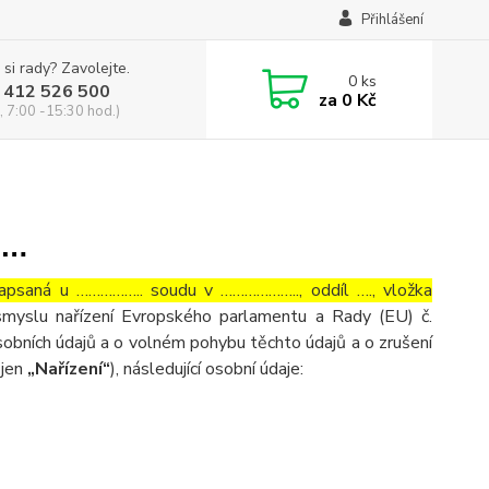
Přihlášení
 si rady? Zavolejte.
0
ks
 412 526 500
za
0 Kč
, 7:00 -15:30 hod.)
……
aná u …………….. soudu v ……………….., oddíl …., vložka
smyslu nařízení Evropského parlamentu a Rady (EU) č.
obních údajů a o volném pohybu těchto údajů a o zrušení
 jen
„Nařízení“
), následující osobní údaje: