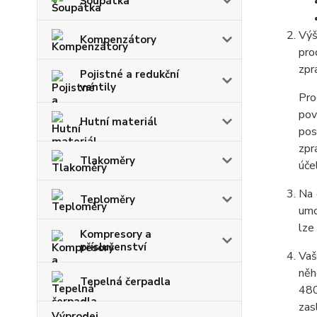
Šoupátka
Výš
Kompenzátory
pro
zpr
Pojistné a redukční
ventily
Pro
pov
Hutní materiál
pos
zpr
Tlakoměry
úče
Na 
Teploměry
umo
lze
Kompresory a
příslušenství
Vaš
něh
Tepelná čerpadla
480
zas
Výprodej