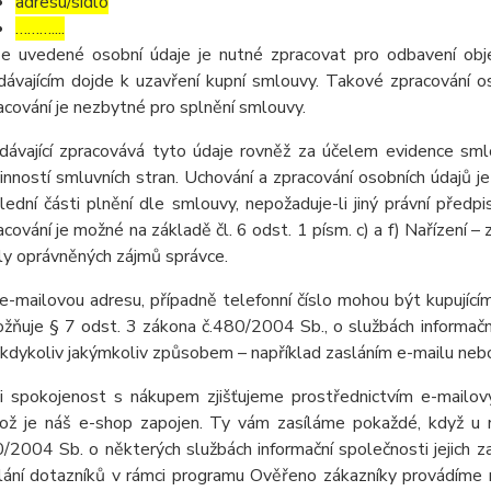
adresu/sídlo
………....
e uvedené osobní údaje je nutné zpracovat pro odbavení obj
dávajícím dojde k uzavření kupní smlouvy. Takové zpracování os
acování je nezbytné pro splnění smlouvy.
dávající zpracovává tyto údaje rovněž za účelem evidence sml
inností smluvních stran. Uchování a zpracování osobních údaj
lední části plnění dle smlouvy, nepožaduje-li jiný právní pře
acování je možné na základě čl. 6 odst. 1 písm. c) a f) Nařízení –
ly oprávněných zájmů správce.
e-mailovou adresu, případně telefonní číslo mohou být kupujícím
žňuje § 7 odst. 3 zákona č.480/2004 Sb., o službách informační
 kdykoliv jakýmkoliv způsobem – například zasláním e-mailu nebo
i spokojenost s nákupem zjišťujeme prostřednictvím e-mailov
ož je náš e-shop zapojen. Ty vám zasíláme pokaždé, když u 
/2004 Sb. o některých službách informační společnosti jejich z
lání dotazníků v rámci programu Ověřeno zákazníky provádíme 