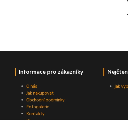
Informace pro zákazníky
Nejčten
O nás
jak vy
Jak nakupovat
Obchodní podmínky
Fotogalerie
Kontakty
Blog