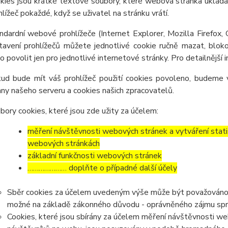
kies jsou krátké textové soubory, které webová stránka ukládá 
hlížeč pokaždé, když se uživatel na stránku vrátí.
ndardní webové prohlížeče (Internet Explorer, Mozilla Firefox,
tavení prohlížečů můžete jednotlivé cookie ručně mazat, blokov
o povolit jen pro jednotlivé internetové stránky. Pro detailnější
ud bude mít váš prohlížeč použití cookies povoleno, budeme v
any našeho serveru a cookies našich zpracovatelů.
bory cookies, které jsou zde užity za účelem:
měření návštěvnosti webových stránek a vytváření statis
webových stránkách
základní funkčnosti webových stránek
………………… doplňte o případné další účely
Sběr cookies za účelem uvedeným výše může být považováno z
možné na základě zákonného důvodu - oprávněného zájmu správc
Cookies, které jsou sbírány za účelem měření návštěvnosti webu