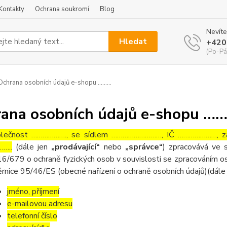
Kontakty
Ochrana soukromí
Blog
Nevíte
Hledat
+420
(Po-Pá
chrana osobních údajů e-shopu ………
ana osobních údajů e-shopu …
lečnost ………………., se sídlem ………………………, IČ …………………, zaps
…..
(dále jen
„prodávající“
nebo
„správce“
) zpracovává ve 
6/679 o ochraně fyzických osob v souvislosti se zpracováním os
rnice 95/46/ES (obecné nařízení o ochraně osobních údajů)(dále
jméno, příjmení
e-mailovou adresu
telefonní číslo