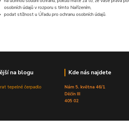
na účinnou soudní ochranu, pokud máte za to, že vaše práva po
osobních údajů v rozporu s tímto Nařízením,
podat stížnost u Úřadu pro ochranu osobních údajů.
ější na blogu
Kde nás najdete
brat tepelné čerpadlo
Nám 5. května 46/1
Děčín III
405 02