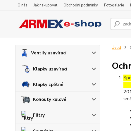
O nás
Jak nakupovat
Obchodní podmínky
Fotogalerie
Úvod
O
Ventily uzavírací
Ochr
Klapky uzavírací
Spo
Klapky zpětné
………
201
smě
Kohouty kulové
Filtry