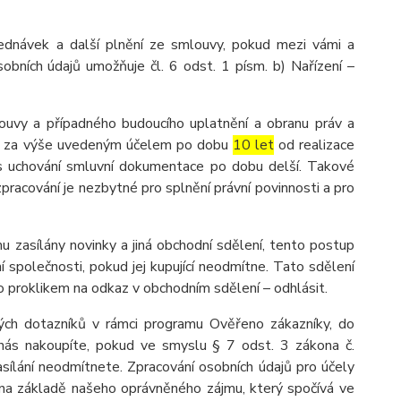
ednávek a další plnění ze smlouvy, pokud mezi vámi a
obních údajů umožňuje čl. 6 odst. 1 písm. b) Nařízení –
ouvy a případného budoucího uplatnění a obranu práv a
ů je za výše uvedeným účelem po dobu
10 let
od realizace
dpis uchování smluvní dokumentace po dobu delší. Takové
 zpracování je nezbytné pro splnění právní povinnosti a pro
u zasílány novinky a jiná obchodní sdělení, tento postup
 společnosti, pokud jej kupující neodmítne. Tato sdělení
 proklikem na odkaz v obchodním sdělení – odhlásit.
ých dotazníků v rámci programu Ověřeno zákazníky, do
nás nakoupíte, pokud ve smyslu § 7 odst. 3 zákona č.
asílání neodmítnete. Zpracování osobních údajů pro účely
na základě našeho oprávněného zájmu, který spočívá ve