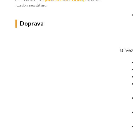
Souhlasím se
zpracováním osobních údajů
za účelem
rozesílky newsletteru.
Doprava
Vez