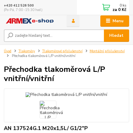
0
ks
+420 412 526 500
za
0 Kč
(Po-Pá, 7:00 -15:30 hod.)
Menu
Hledat
Úvod
Tlakoměry
Tlakoměrové příslušenství
Montážní příslušenství
Přechodka tlakoměrová L/P vnitřní/vnitřní
Přechodka tlakoměrová L/P
vnitřní/vnitřní
AN 137524G.1 M20x1,5L/ G1/2"P