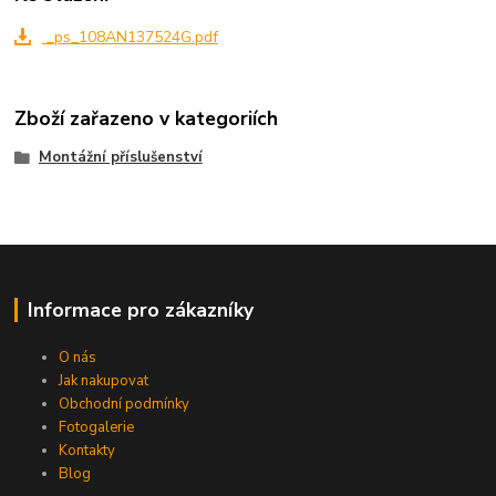
_ps_108AN137524G.pdf
Zboží zařazeno v kategoriích
Montážní příslušenství
Informace pro zákazníky
O nás
Jak nakupovat
Obchodní podmínky
Fotogalerie
Kontakty
Blog