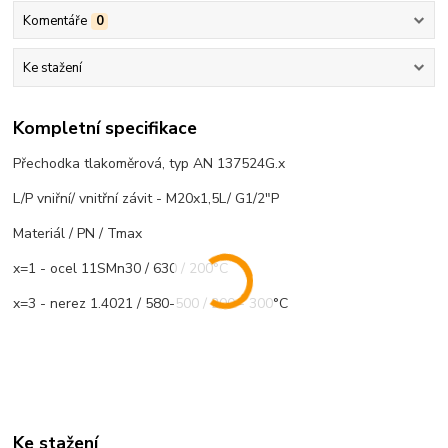
Komentáře
0
Ke stažení
Kompletní specifikace
Přechodka tlakoměrová, typ AN 137524G.x
L/P vniřní/ vnitřní závit - M20x1,5L/ G1/2"P
Materiál / PN / Tmax
x=1 - ocel 11SMn30 / 630 / 200°C
x=3 - nerez 1.4021 / 580-500 / 200 - 300°C
Ke stažení