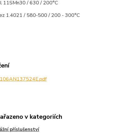
el 11SMn30 / 630 / 200°C
rez 1.4021 / 580-500 / 200 - 300°C
žení
106AN137524E.pdf
zařazeno v kategoriích
žní příslušenství