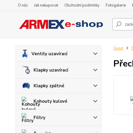
O nás
Jak nakupovat
Obchodní podmínky
Fotogalerie
Úvod
Ventily uzavírací
Přec
Klapky uzavírací
Klapky zpětné
Kohouty kulové
Filtry