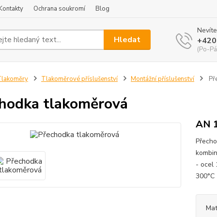
Kontakty
Ochrana soukromí
Blog
Nevíte
Hledat
+420
(Po-Pá
Tlakoměry
Tlakoměrové příslušenství
Montážní příslušenství
Př
hodka tlakoměrová
AN 1
Přecho
kombin
- ocel
300°
Mat