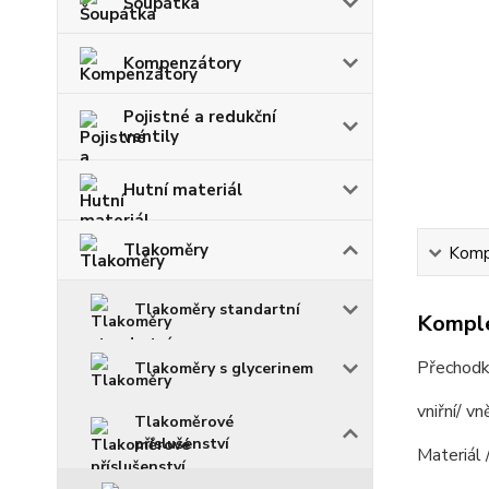
Šoupátka
Kompenzátory
Pojistné a redukční
ventily
Hutní materiál
Tlakoměry
Kompl
Tlakoměry standartní
Komple
Přechodk
Tlakoměry s glycerinem
vniřní/ v
Tlakoměrové
příslušenství
Materiál