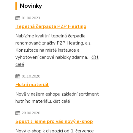
Novinky
01.06.2023
Tepelná čerpadla PZP Heating
Nabízíme kvalitní tepelná čerpadla
renomované značky PZP Heating, a.s.
Konzultace na místě instalace a
vyhotovení cenové nabídky zdarma.
číst
celé
01.10.2020
Hutní materiál
Nově v našem eshopu základní sortiment
hutního materiálu.
číst celé
29.06.2020
Spustili jsme pro vás nový e-shop
Nový e-shop k dispozici od 1. července