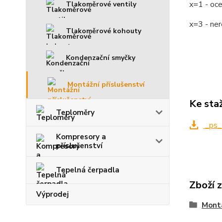
x=1 - oc
Tlakoměrové ventily
x=3 - ne
Tlakoměrové kohouty
Kondenzační smyčky
Montážní příslušenství
Ke sta
Teploměry
_ps_
Kompresory a
příslušenství
Tepelná čerpadla
Zboží 
Výprodej
Montá