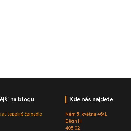
ější na blogu
Kde nás najdete
brat tepelné čerpadlo
Nám 5. května 46/1
Děčín III
405 02