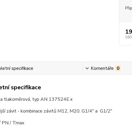
Při
19
160
etní specifikace
Komentáře
0
tní specifikace
a tlakoměrová, typ AN 137524E.x
nější závit - kombinace závitů M12, M20, G1/4" a G1/2"
 / PN / Tmax