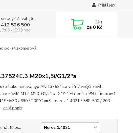
Přihlášení
 si rady? Zavolejte.
0
ks
 412 526 500
za
0 Kč
, 7:00 -15:30 hod.)
echodka tlakoměrová
37524E.3 M20x1,5i/G1/2"a
dka tlakoměrová, typ AN 137524E.x vniřní/ vnější závit -
ace závitů M12, M20, G1/4" a G1/2" Materiál / PN / Tmax x=1
 11SMn30 / 630 / 200°C x=3 - nerez 1.4021 / 580-500 / 200 -
C
celý popis
eriál tělesa