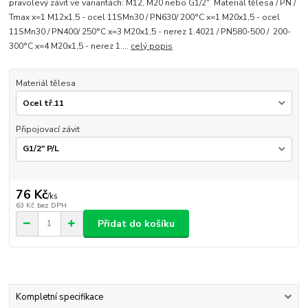
pravolevý závit ve variantách: M12, M20 nebo G1/2" Materiál tělesa / PN /
Tmax x=1 M12x1,5 - ocel 11SMn30 / PN630/ 200°C x=1 M20x1,5 - ocel
11SMn30 / PN400/ 250°C x=3 M20x1,5 - nerez 1.4021 / PN580-500 / 200-
300°C x=4 M20x1,5 - nerez 1....
celý popis
Materiál tělesa
Připojovací závit
76 Kč
/
ks
63 Kč
bez DPH
Přidat do košíku
Kompletní specifikace