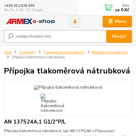
0
ks
+420 412 526 500
za
0 Kč
(Po-Pá, 7:00 -15:30 hod.)
Menu
Hledat
Úvod
Tlakoměry
Tlakoměrové příslušenství
Montážní příslušenství
Přípojka tlakoměrová nátrubková
Přípojka tlakoměrová nátrubková
AN 137524A.1 G1/2"P/L
Přípojka tlakoměrová nátrubková, typ AN 137524A.x Připojovací