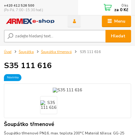
0
ks
+420 412 526 500
za
0 Kč
(Po-Pá, 7:00 -15:30 hod.)
Menu
Hledat
Úvod
Šoupátka
Šoupátka třmenová
S35 111 616
S35 111 616
Novinka
Šoupátko třmenové
Šoupátko třmenové PN16, max. teplota 200°C Materiál tělesa: GG-25