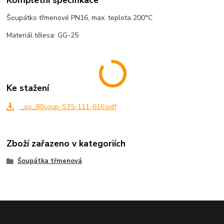
Kompletní specifikace
Šoupátko třmenové PN16, max. teplota 200°C
Materiál tělesa: GG-25
Ke stažení
_ps_80soup-S35-111-616.pdf
Zboží zařazeno v kategoriích
Šoupátka třmenová