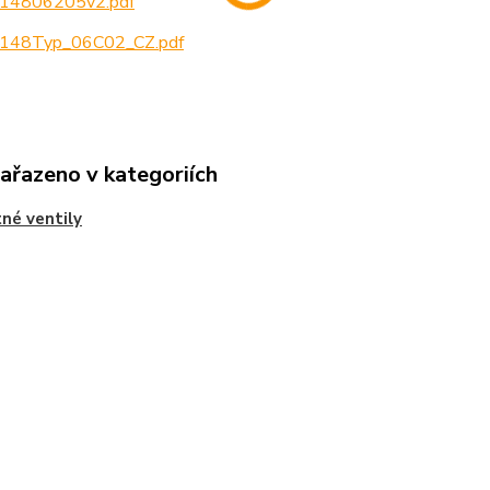
14806205v2.pdf
148Typ_06C02_CZ.pdf
zařazeno v kategoriích
tné ventily