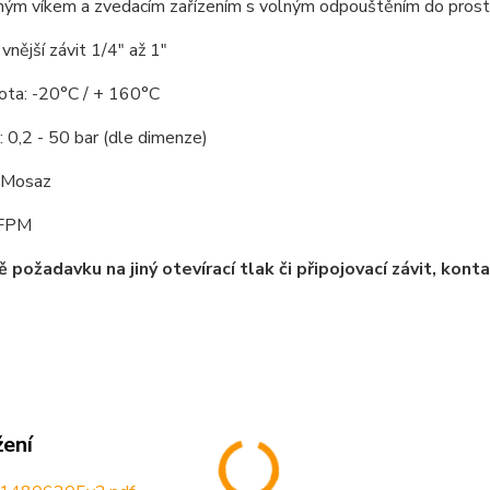
ným víkem a zvedacím zařízením s volným odpouštěním do prost
 vnější závit 1/4" až 1"
lota: -20°C / + 160°C
k: 0,2 - 50 bar (dle dimenze)
: Mosaz
 FPM
ě požadavku na jiný otevírací tlak či připojovací závit, ko
žení