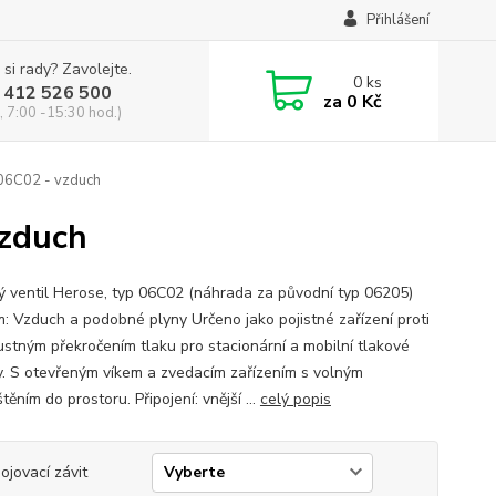
Přihlášení
 si rady? Zavolejte.
0
ks
 412 526 500
za
0 Kč
, 7:00 -15:30 hod.)
 06C02 - vzduch
vzduch
ný ventil Herose, typ 06C02 (náhrada za původní typ 06205)
: Vzduch a podobné plyny Určeno jako pojistné zařízení proti
ustným překročením tlaku pro stacionární a mobilní tlakové
. S otevřeným víkem a zvedacím zařízením s volným
ěním do prostoru. Připojení: vnější ...
celý popis
pojovací závit