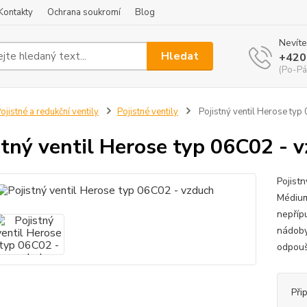
Kontakty
Ochrana soukromí
Blog
Nevíte
Hledat
+420
(Po-Pá
ojistné a redukční ventily
Pojistné ventily
Pojistný ventil Herose typ
stný ventil Herose typ 06C02 - 
Pojist
Médium
nepříp
nádoby
odpoušt
Při