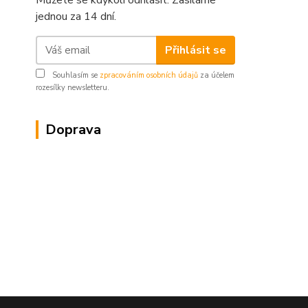
Můžete se kdykoli odhlásit. Zasíláme
jednou za 14 dní.
Přihlásit se
Souhlasím se
zpracováním osobních údajů
za účelem
rozesílky newsletteru.
Doprava