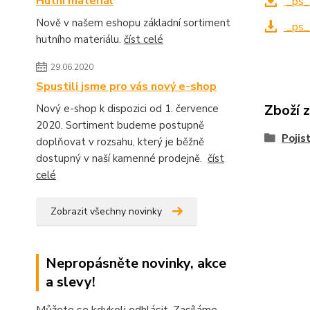
Hutní materiál
_ps_
Nově v našem eshopu základní sortiment
_ps_
hutního materiálu.
číst celé
29.06.2020
Spustili jsme pro vás nový e-shop
Zboží 
Nový e-shop k dispozici od 1. července
2020. Sortiment budeme postupně
Pojis
doplňovat v rozsahu, který je běžně
dostupný v naší kamenné prodejně.
číst
celé
Zobrazit všechny novinky
Nepropásněte novinky, akce
a slevy!