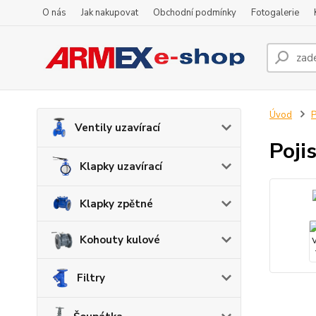
O nás
Jak nakupovat
Obchodní podmínky
Fotogalerie
Úvod
P
Ventily uzavírací
Poji
Klapky uzavírací
Klapky zpětné
Kohouty kulové
Filtry