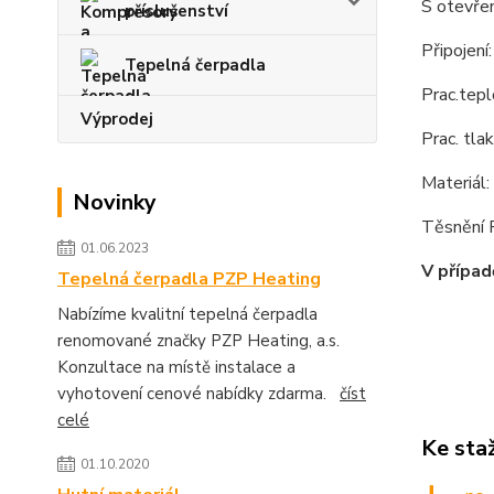
S otevře
příslušenství
Připojení:
Tepelná čerpadla
Prac.tep
Výprodej
Prac. tla
Materiál
Novinky
Těsnění
01.06.2023
V případ
Tepelná čerpadla PZP Heating
Nabízíme kvalitní tepelná čerpadla
renomované značky PZP Heating, a.s.
Konzultace na místě instalace a
vyhotovení cenové nabídky zdarma.
číst
celé
Ke sta
01.10.2020