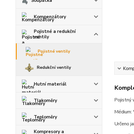
Šoupátka
Kompenzátory
Pojistné a redukční
ventily
Pojistné ventily
Redukční ventily
Kompl
Hutní materiál
Komple
Pojistný
Tlakoměry
Médium: 
Teploměry
Určeno ja
Kompresory a