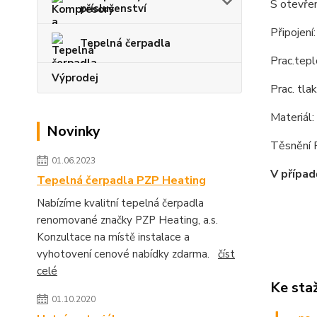
S otevře
příslušenství
Připojení:
Tepelná čerpadla
Prac.tep
Výprodej
Prac. tla
Materiál
Novinky
Těsnění
01.06.2023
V případ
Tepelná čerpadla PZP Heating
Nabízíme kvalitní tepelná čerpadla
renomované značky PZP Heating, a.s.
Konzultace na místě instalace a
vyhotovení cenové nabídky zdarma.
číst
celé
Ke sta
01.10.2020