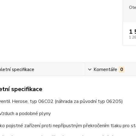
Ote
1 
1 2
etní specifikace
Komentáře
0
tní specifikace
 ventil Herose, typ 06C02 (náhrada za původní typ 06205)
Vzduch a podobné plyny
ko pojistné zařízení proti nepřípustným překročením tlaku pro st