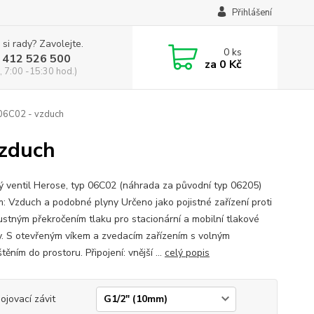
Přihlášení
 si rady? Zavolejte.
0
ks
 412 526 500
za
0 Kč
, 7:00 -15:30 hod.)
 06C02 - vzduch
vzduch
ný ventil Herose, typ 06C02 (náhrada za původní typ 06205)
: Vzduch a podobné plyny Určeno jako pojistné zařízení proti
ustným překročením tlaku pro stacionární a mobilní tlakové
. S otevřeným víkem a zvedacím zařízením s volným
ěním do prostoru. Připojení: vnější ...
celý popis
pojovací závit