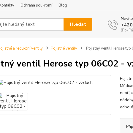
Kontakty
Ochrana soukromí
Blog
Nevíte
Hledat
+420
(Po-Pá
ojistné a redukční ventily
Pojistné ventily
Pojistný ventil Herose typ
stný ventil Herose typ 06C02 - 
Pojist
Médium
nepříp
nádoby
odpoušt
Při