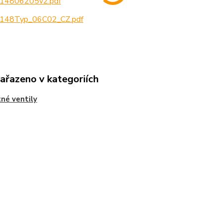
14806205v2.pdf
148Typ_06C02_CZ.pdf
zařazeno v kategoriích
tné ventily