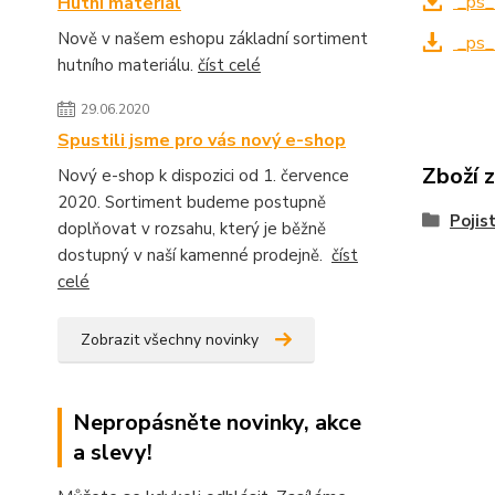
_ps_
Hutní materiál
Nově v našem eshopu základní sortiment
_ps_
hutního materiálu.
číst celé
29.06.2020
Spustili jsme pro vás nový e-shop
Zboží 
Nový e-shop k dispozici od 1. července
2020. Sortiment budeme postupně
Pojis
doplňovat v rozsahu, který je běžně
dostupný v naší kamenné prodejně.
číst
celé
Zobrazit všechny novinky
Nepropásněte novinky, akce
a slevy!