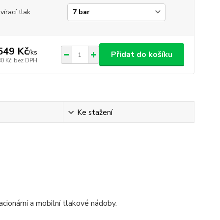
vírací tlak
549 Kč
/
ks
Přidat do košíku
80 Kč
bez DPH
Ke stažení
acionární a mobilní tlakové nádoby.