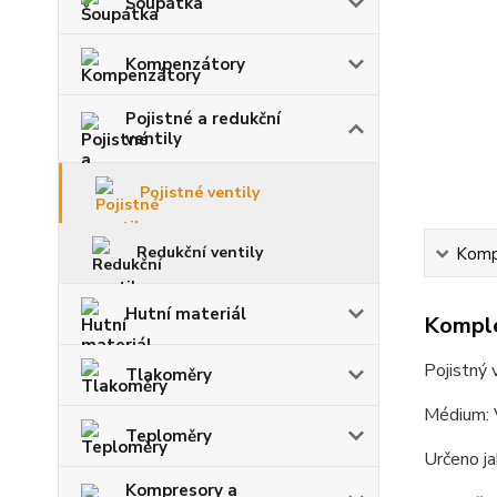
Šoupátka
Kompenzátory
Pojistné a redukční
ventily
Pojistné ventily
Redukční ventily
Kompl
Hutní materiál
Komple
Pojistný
Tlakoměry
Médium: 
Teploměry
Určeno ja
Kompresory a