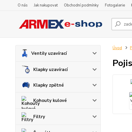
O nás
Jak nakupovat
Obchodní podmínky
Fotogalerie
Úvod
P
Ventily uzavírací
Poji
Klapky uzavírací
Klapky zpětné
Kohouty kulové
Filtry