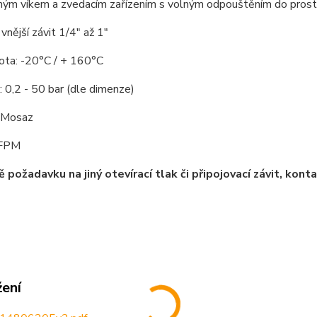
ným víkem a zvedacím zařízením s volným odpouštěním do prost
 vnější závit 1/4" až 1"
lota: -20°C / + 160°C
k: 0,2 - 50 bar (dle dimenze)
: Mosaz
 FPM
ě požadavku na jiný otevírací tlak či připojovací závit, ko
žení