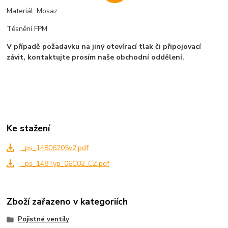
Materiál: Mosaz
Těsnění FPM
V případě požadavku na jiný otevírací tlak či připojovací
závit, kontaktujte prosím naše obchodní oddělení.
Ke stažení
_ps_14806205v2.pdf
_ps_148Typ_06C02_CZ.pdf
Zboží zařazeno v kategoriích
Pojistné ventily