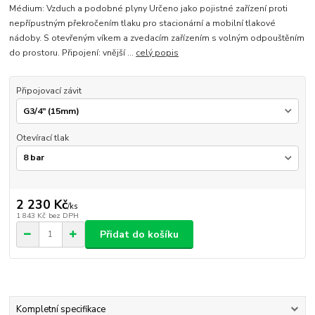
Médium: Vzduch a podobné plyny Určeno jako pojistné zařízení proti
nepřípustným překročením tlaku pro stacionární a mobilní tlakové
nádoby. S otevřeným víkem a zvedacím zařízením s volným odpouštěním
do prostoru. Připojení: vnější ...
celý popis
Připojovací závit
Otevírací tlak
2 230 Kč
/
ks
1 843 Kč
bez DPH
Přidat do košíku
Kompletní specifikace