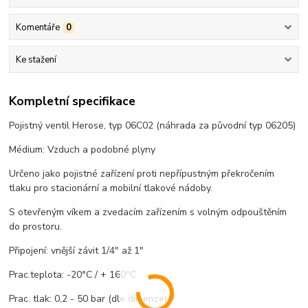
Komentáře
0
Ke stažení
Kompletní specifikace
Pojistný ventil Herose, typ 06C02 (náhrada za původní typ 06205)
Médium: Vzduch a podobné plyny
Určeno jako pojistné zařízení proti nepřípustným překročením
tlaku pro stacionární a mobilní tlakové nádoby.
S otevřeným víkem a zvedacím zařízením s volným odpouštěním
do prostoru.
Připojení: vnější závit 1/4" až 1"
Prac.teplota: -20°C / + 160°C
Prac. tlak: 0,2 - 50 bar (dle dimenze)