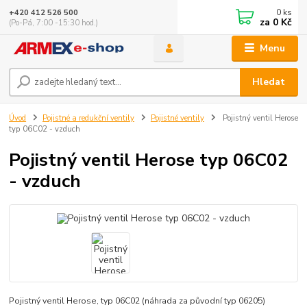
0
ks
+420 412 526 500
za
0 Kč
(Po-Pá, 7:00 -15:30 hod.)
Menu
Hledat
Úvod
Pojistné a redukční ventily
Pojistné ventily
Pojistný ventil Herose
typ 06C02 - vzduch
Pojistný ventil Herose typ 06C02
- vzduch
Pojistný ventil Herose, typ 06C02 (náhrada za původní typ 06205)