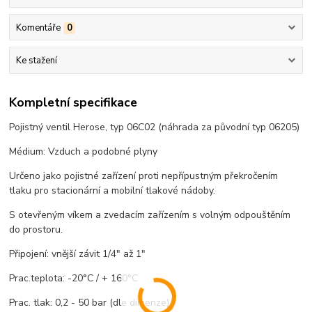
Komentáře
0
Ke stažení
Kompletní specifikace
Pojistný ventil Herose, typ 06C02 (náhrada za původní typ 06205)
Médium: Vzduch a podobné plyny
Určeno jako pojistné zařízení proti nepřípustným překročením
tlaku pro stacionární a mobilní tlakové nádoby.
S otevřeným víkem a zvedacím zařízením s volným odpouštěním
do prostoru.
Připojení: vnější závit 1/4" až 1"
Prac.teplota: -20°C / + 160°C
Prac. tlak: 0,2 - 50 bar (dle dimenze)