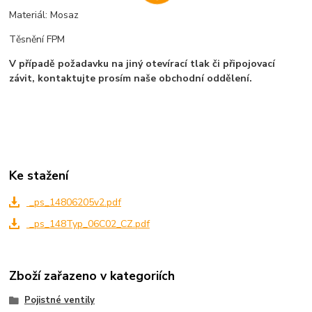
Materiál: Mosaz
Těsnění FPM
V případě požadavku na jiný otevírací tlak či připojovací
závit, kontaktujte prosím naše obchodní oddělení.
Ke stažení
_ps_14806205v2.pdf
_ps_148Typ_06C02_CZ.pdf
Zboží zařazeno v kategoriích
Pojistné ventily