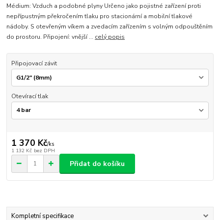
Médium: Vzduch a podobné plyny Určeno jako pojistné zařízení proti
nepřípustným překročením tlaku pro stacionární a mobilní tlakové
nádoby. S otevřeným víkem a zvedacím zařízením s volným odpouštěním
do prostoru. Připojení: vnější ...
celý popis
Připojovací závit
Otevírací tlak
1 370 Kč
/
ks
1 132 Kč
bez DPH
Přidat do košíku
Kompletní specifikace