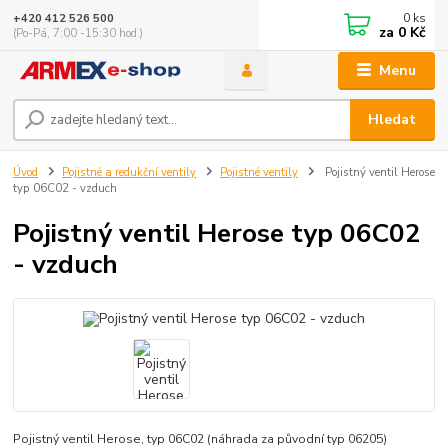
0
ks
+420 412 526 500
za
0 Kč
(Po-Pá, 7:00 -15:30 hod.)
Menu
Hledat
Úvod
Pojistné a redukční ventily
Pojistné ventily
Pojistný ventil Herose
typ 06C02 - vzduch
Pojistný ventil Herose typ 06C02
- vzduch
Pojistný ventil Herose, typ 06C02 (náhrada za původní typ 06205)