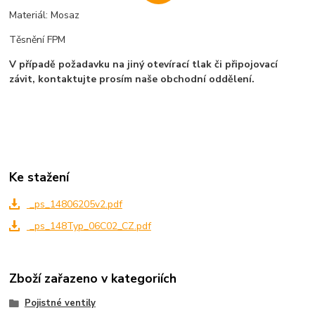
Materiál: Mosaz
Těsnění FPM
V případě požadavku na jiný otevírací tlak či připojovací
závit, kontaktujte prosím naše obchodní oddělení.
Ke stažení
_ps_14806205v2.pdf
_ps_148Typ_06C02_CZ.pdf
Zboží zařazeno v kategoriích
Pojistné ventily