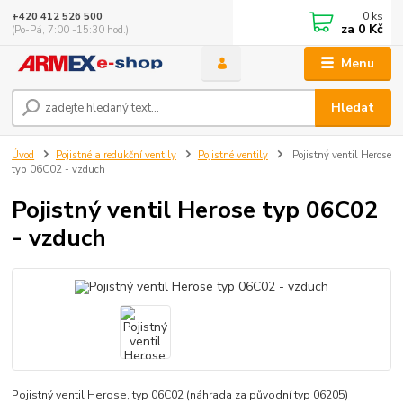
0
ks
+420 412 526 500
za
0 Kč
(Po-Pá, 7:00 -15:30 hod.)
Menu
Hledat
Úvod
Pojistné a redukční ventily
Pojistné ventily
Pojistný ventil Herose
typ 06C02 - vzduch
Pojistný ventil Herose typ 06C02
- vzduch
Pojistný ventil Herose, typ 06C02 (náhrada za původní typ 06205)