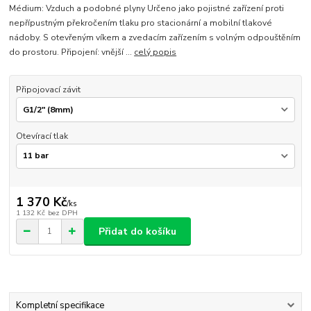
Médium: Vzduch a podobné plyny Určeno jako pojistné zařízení proti
nepřípustným překročením tlaku pro stacionární a mobilní tlakové
nádoby. S otevřeným víkem a zvedacím zařízením s volným odpouštěním
do prostoru. Připojení: vnější ...
celý popis
Připojovací závit
Otevírací tlak
1 370 Kč
/
ks
1 132 Kč
bez DPH
Přidat do košíku
Kompletní specifikace