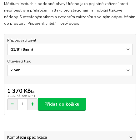
Médium: Vzduch a podobné plyny Určeno jako pojistné zařízení proti
nepřípustným překročením tlaku pro stacionární a mobilní tlakové
nádoby. S otevřeným víkem a zvedacím zařízením s volným odpouštěním
do prostoru. Připojení: vnější ...
celý popis
Připojovací závit
Otevírací tlak
1 370 Kč
/
ks
1 132 Kč
bez DPH
Přidat do košíku
Kompletní specifikace