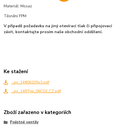
Materiál: Mosaz
Těsnění FPM
V případě požadavku na jiný otevírací tlak či připojovací
závit, kontaktujte prosím naše obchodní oddělení.
Ke stažení
_ps_14806205v2.pdf
_ps_148Typ_06C02_CZ.pdf
Zboží zařazeno v kategoriích
Pojistné ventily