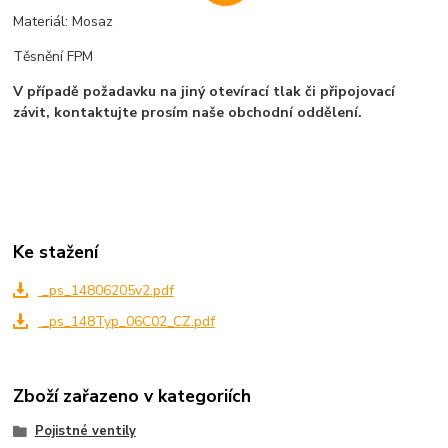
Materiál: Mosaz
Těsnění FPM
V případě požadavku na jiný otevírací tlak či připojovací
závit, kontaktujte prosím naše obchodní oddělení.
Ke stažení
_ps_14806205v2.pdf
_ps_148Typ_06C02_CZ.pdf
Zboží zařazeno v kategoriích
Pojistné ventily