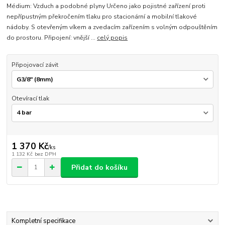
Médium: Vzduch a podobné plyny Určeno jako pojistné zařízení proti
nepřípustným překročením tlaku pro stacionární a mobilní tlakové
nádoby. S otevřeným víkem a zvedacím zařízením s volným odpouštěním
do prostoru. Připojení: vnější ...
celý popis
Připojovací závit
Otevírací tlak
1 370 Kč
/
ks
1 132 Kč
bez DPH
Přidat do košíku
Kompletní specifikace