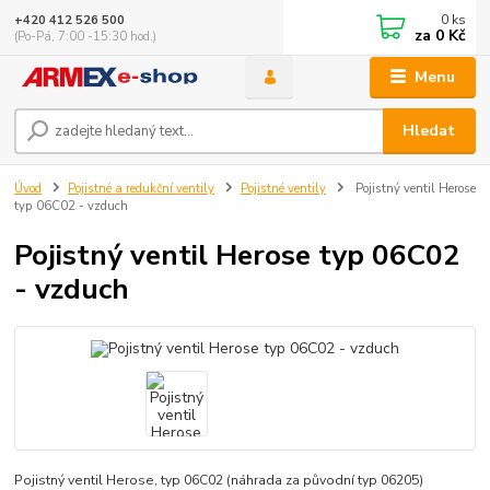
0
ks
+420 412 526 500
za
0 Kč
(Po-Pá, 7:00 -15:30 hod.)
Menu
Hledat
Úvod
Pojistné a redukční ventily
Pojistné ventily
Pojistný ventil Herose
typ 06C02 - vzduch
Pojistný ventil Herose typ 06C02
- vzduch
Pojistný ventil Herose, typ 06C02 (náhrada za původní typ 06205)