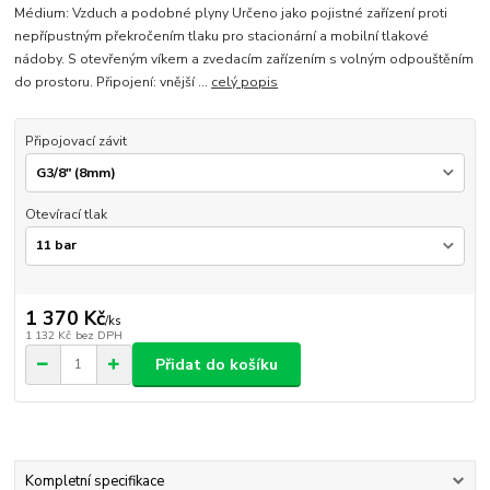
Médium: Vzduch a podobné plyny Určeno jako pojistné zařízení proti
nepřípustným překročením tlaku pro stacionární a mobilní tlakové
nádoby. S otevřeným víkem a zvedacím zařízením s volným odpouštěním
do prostoru. Připojení: vnější ...
celý popis
Připojovací závit
Otevírací tlak
1 370 Kč
/
ks
1 132 Kč
bez DPH
Přidat do košíku
Kompletní specifikace