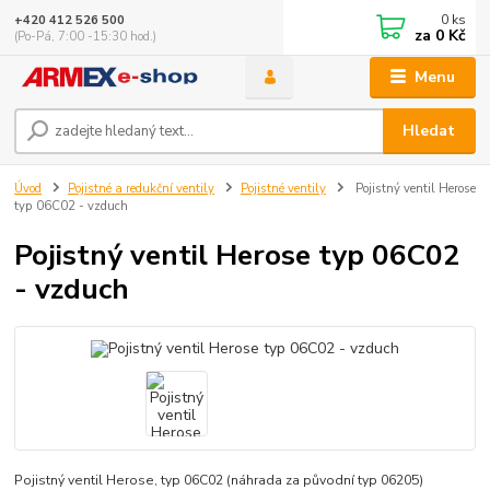
0
ks
+420 412 526 500
za
0 Kč
(Po-Pá, 7:00 -15:30 hod.)
Menu
Hledat
Úvod
Pojistné a redukční ventily
Pojistné ventily
Pojistný ventil Herose
typ 06C02 - vzduch
Pojistný ventil Herose typ 06C02
- vzduch
Pojistný ventil Herose, typ 06C02 (náhrada za původní typ 06205)