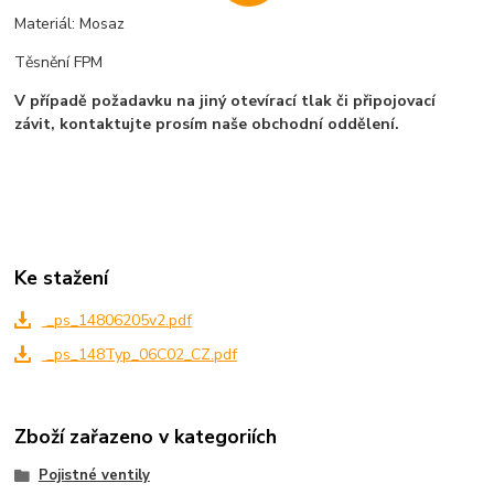
Materiál: Mosaz
Těsnění FPM
V případě požadavku na jiný otevírací tlak či připojovací
závit, kontaktujte prosím naše obchodní oddělení.
Ke stažení
_ps_14806205v2.pdf
_ps_148Typ_06C02_CZ.pdf
Zboží zařazeno v kategoriích
Pojistné ventily