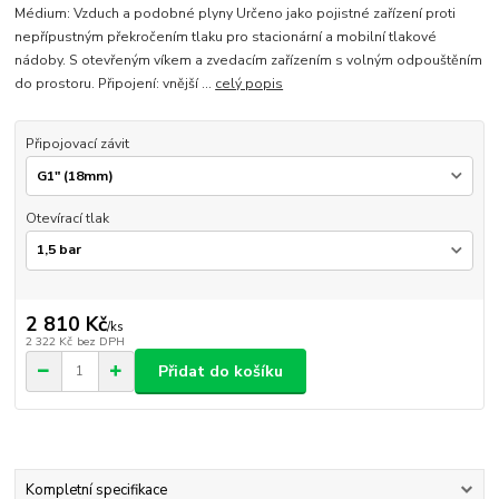
Médium: Vzduch a podobné plyny Určeno jako pojistné zařízení proti
nepřípustným překročením tlaku pro stacionární a mobilní tlakové
nádoby. S otevřeným víkem a zvedacím zařízením s volným odpouštěním
do prostoru. Připojení: vnější ...
celý popis
Připojovací závit
Otevírací tlak
2 810 Kč
/
ks
2 322 Kč
bez DPH
Přidat do košíku
Kompletní specifikace