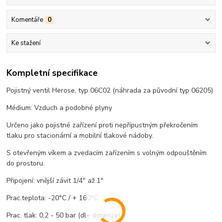
Komentáře
0
Ke stažení
Kompletní specifikace
Pojistný ventil Herose, typ 06C02 (náhrada za původní typ 06205)
Médium: Vzduch a podobné plyny
Určeno jako pojistné zařízení proti nepřípustným překročením
tlaku pro stacionární a mobilní tlakové nádoby.
S otevřeným víkem a zvedacím zařízením s volným odpouštěním
do prostoru.
Připojení: vnější závit 1/4" až 1"
Prac.teplota: -20°C / + 160°C
Prac. tlak: 0,2 - 50 bar (dle dimenze)