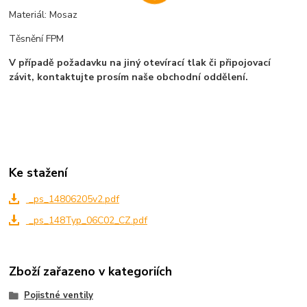
Materiál: Mosaz
Těsnění FPM
V případě požadavku na jiný otevírací tlak či připojovací
závit, kontaktujte prosím naše obchodní oddělení.
Ke stažení
_ps_14806205v2.pdf
_ps_148Typ_06C02_CZ.pdf
Zboží zařazeno v kategoriích
Pojistné ventily