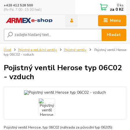
0
ks
+420 412 526 500
za
0 Kč
(Po-Pá, 7:00 -15:30 hod.)
Menu
Hledat
Úvod
Pojistné a redukční ventily
Pojistné ventily
Pojistný ventil Herose
typ 06C02 - vzduch
Pojistný ventil Herose typ 06C02
- vzduch
Pojistný ventil Herose, typ 06C02 (náhrada za původní typ 06205)