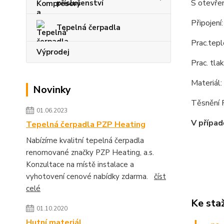
S otevře
příslušenství
Připojení:
Tepelná čerpadla
Prac.tep
Výprodej
Prac. tla
Materiál
Novinky
Těsnění
01.06.2023
V případ
Tepelná čerpadla PZP Heating
Nabízíme kvalitní tepelná čerpadla
renomované značky PZP Heating, a.s.
Konzultace na místě instalace a
vyhotovení cenové nabídky zdarma.
číst
celé
Ke sta
01.10.2020
Hutní materiál