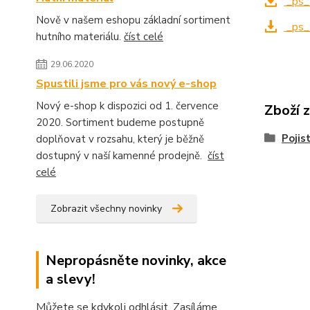
_ps_
Nově v našem eshopu základní sortiment
_ps_
hutního materiálu.
číst celé
29.06.2020
Spustili jsme pro vás nový e-shop
Nový e-shop k dispozici od 1. července
Zboží 
2020. Sortiment budeme postupně
Pojis
doplňovat v rozsahu, který je běžně
dostupný v naší kamenné prodejně.
číst
celé
Zobrazit všechny novinky
Nepropásněte novinky, akce
a slevy!
Můžete se kdykoli odhlásit. Zasíláme