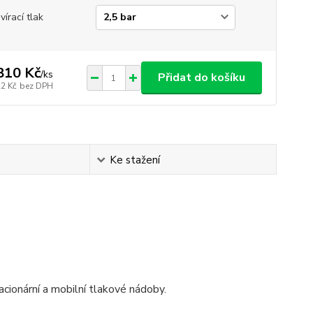
vírací tlak
810 Kč
/
ks
Přidat do košíku
22 Kč
bez DPH
Ke stažení
acionární a mobilní tlakové nádoby.