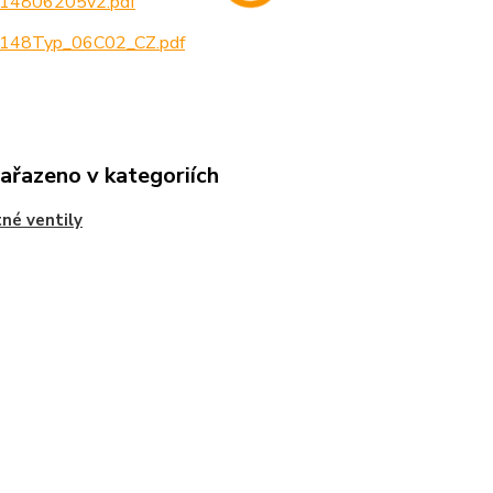
14806205v2.pdf
148Typ_06C02_CZ.pdf
zařazeno v kategoriích
tné ventily