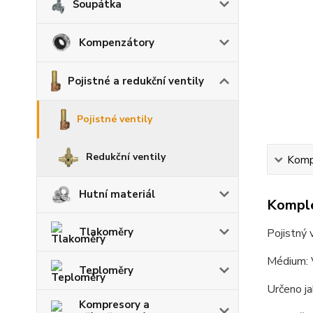
Šoupátka
Kompenzátory
Pojistné a redukční ventily
Pojistné ventily
Redukční ventily
Kompl
Hutní materiál
Komple
Tlakoměry
Pojistný
Médium: 
Teploměry
Určeno ja
Kompresory a