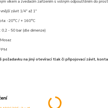
ným víkem a zvedacím zařízením s volným odpouštěním do prost
 vnější závit 1/4" až 1"
lota: -20°C / + 160°C
k: 0,2 - 50 bar (dle dimenze)
: Mosaz
 FPM
ě požadavku na jiný otevírací tlak či připojovací závit, ko
žení