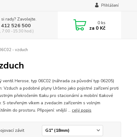
Přihlášení
 si rady? Zavolejte.
0
ks
 412 526 500
za
0 Kč
, 7:00 -15:30 hod.)
 06C02 - vzduch
vzduch
ný ventil Herose, typ 06C02 (náhrada za původní typ 06205)
: Vzduch a podobné plyny Určeno jako pojistné zařízení proti
ustným překročením tlaku pro stacionární a mobilní tlakové
. S otevřeným víkem a zvedacím zařízením s volným
ěním do prostoru. Připojení: vnější ...
celý popis
pojovací závit