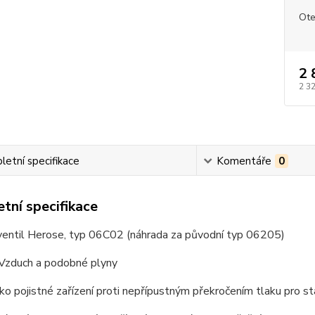
Ote
2 
2 3
etní specifikace
Komentáře
0
tní specifikace
 ventil Herose, typ 06C02 (náhrada za původní typ 06205)
Vzduch a podobné plyny
ko pojistné zařízení proti nepřípustným překročením tlaku pro st