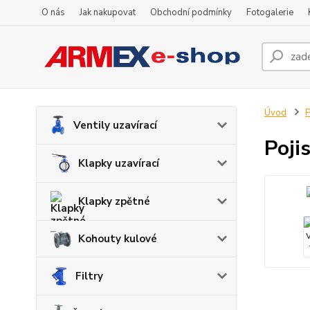
O nás
Jak nakupovat
Obchodní podmínky
Fotogalerie
Úvod
P
Ventily uzavírací
Poji
Klapky uzavírací
Klapky zpětné
Kohouty kulové
Filtry