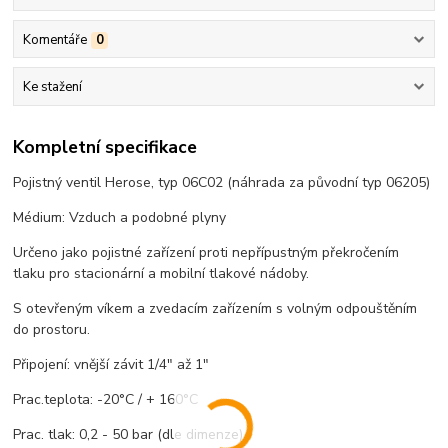
Komentáře
0
Ke stažení
Kompletní specifikace
Pojistný ventil Herose, typ 06C02 (náhrada za původní typ 06205)
Médium: Vzduch a podobné plyny
Určeno jako pojistné zařízení proti nepřípustným překročením
tlaku pro stacionární a mobilní tlakové nádoby.
S otevřeným víkem a zvedacím zařízením s volným odpouštěním
do prostoru.
Připojení: vnější závit 1/4" až 1"
Prac.teplota: -20°C / + 160°C
Prac. tlak: 0,2 - 50 bar (dle dimenze)