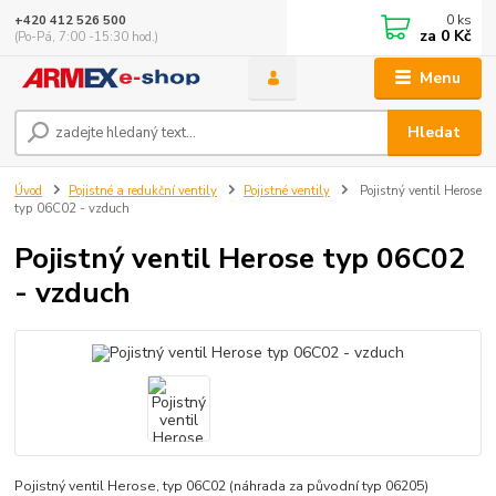
0
ks
+420 412 526 500
za
0 Kč
(Po-Pá, 7:00 -15:30 hod.)
Menu
Hledat
Úvod
Pojistné a redukční ventily
Pojistné ventily
Pojistný ventil Herose
typ 06C02 - vzduch
Pojistný ventil Herose typ 06C02
- vzduch
Pojistný ventil Herose, typ 06C02 (náhrada za původní typ 06205)