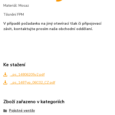
Materiál: Mosaz
Těsnění FPM
V případě požadavku na jiný otevírací tlak či připojovací
závit, kontaktujte prosím naše obchodní oddělení.
Ke stažení
_ps_14806205v2.pdf
_ps_148Typ_06C02_CZ.pdf
Zboží zařazeno v kategoriích
Pojistné ventily