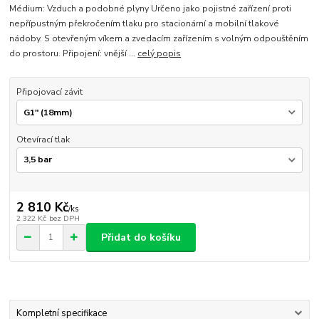
Médium: Vzduch a podobné plyny Určeno jako pojistné zařízení proti
nepřípustným překročením tlaku pro stacionární a mobilní tlakové
nádoby. S otevřeným víkem a zvedacím zařízením s volným odpouštěním
do prostoru. Připojení: vnější ...
celý popis
Připojovací závit
Otevírací tlak
2 810 Kč
/
ks
2 322 Kč
bez DPH
Přidat do košíku
Kompletní specifikace