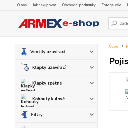
O nás
Jak nakupovat
Obchodní podmínky
Fotogalerie
Úvod
P
Ventily uzavírací
Poji
Klapky uzavírací
Klapky zpětné
Kohouty kulové
Filtry