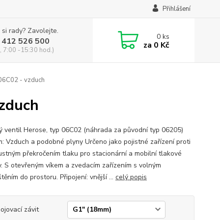
Přihlášení
 si rady? Zavolejte.
0
ks
 412 526 500
za
0 Kč
, 7:00 -15:30 hod.)
 06C02 - vzduch
vzduch
ný ventil Herose, typ 06C02 (náhrada za původní typ 06205)
: Vzduch a podobné plyny Určeno jako pojistné zařízení proti
ustným překročením tlaku pro stacionární a mobilní tlakové
. S otevřeným víkem a zvedacím zařízením s volným
ěním do prostoru. Připojení: vnější ...
celý popis
pojovací závit