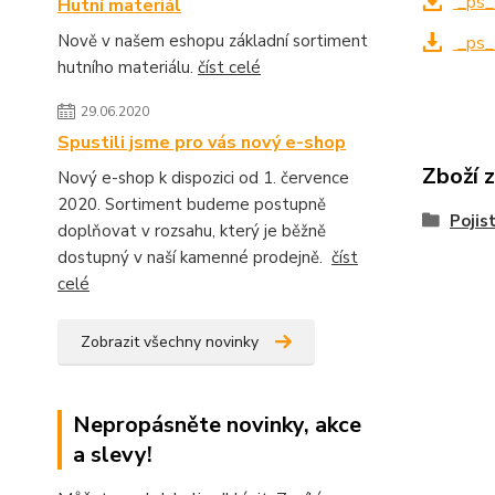
_ps_
Hutní materiál
Nově v našem eshopu základní sortiment
_ps_
hutního materiálu.
číst celé
29.06.2020
Spustili jsme pro vás nový e-shop
Zboží 
Nový e-shop k dispozici od 1. července
2020. Sortiment budeme postupně
Pojis
doplňovat v rozsahu, který je běžně
dostupný v naší kamenné prodejně.
číst
celé
Zobrazit všechny novinky
Nepropásněte novinky, akce
a slevy!