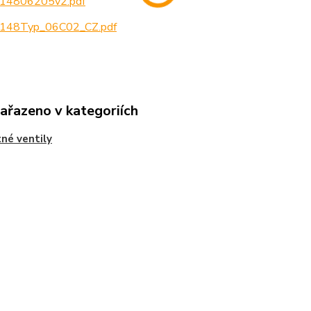
14806205v2.pdf
148Typ_06C02_CZ.pdf
zařazeno v kategoriích
tné ventily