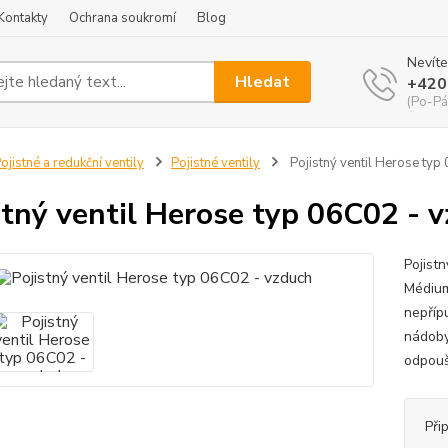
Kontakty
Ochrana soukromí
Blog
Nevíte
Hledat
+420
(Po-Pá
ojistné a redukční ventily
Pojistné ventily
Pojistný ventil Herose typ
stný ventil Herose typ 06C02 - 
Pojist
Médium
nepříp
nádoby
odpoušt
Při