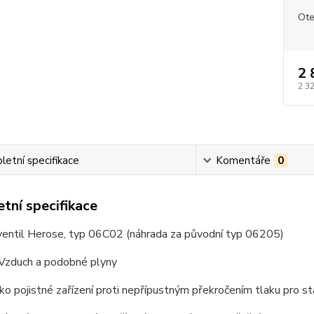
Ote
2 
2 3
etní specifikace
Komentáře
0
tní specifikace
 ventil Herose, typ 06C02 (náhrada za původní typ 06205)
Vzduch a podobné plyny
ko pojistné zařízení proti nepřípustným překročením tlaku pro st