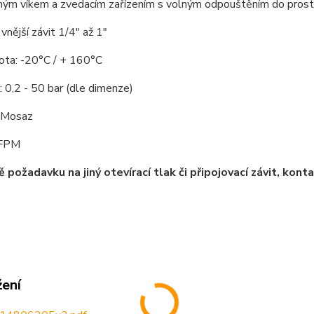
ným víkem a zvedacím zařízením s volným odpouštěním do prost
 vnější závit 1/4" až 1"
lota: -20°C / + 160°C
k: 0,2 - 50 bar (dle dimenze)
: Mosaz
 FPM
ě požadavku na jiný otevírací tlak či připojovací závit, ko
žení