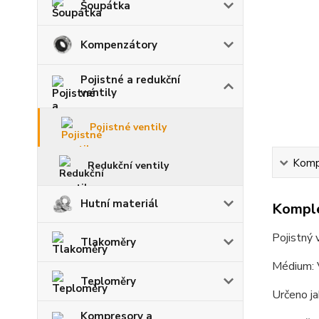
Šoupátka
Kompenzátory
Pojistné a redukční
ventily
Pojistné ventily
Kompl
Redukční ventily
Hutní materiál
Komple
Pojistný
Tlakoměry
Médium: 
Teploměry
Určeno ja
Kompresory a