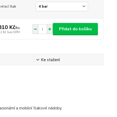
vírací tlak
810 Kč
/
ks
Přidat do košíku
22 Kč
bez DPH
Ke stažení
acionární a mobilní tlakové nádoby.