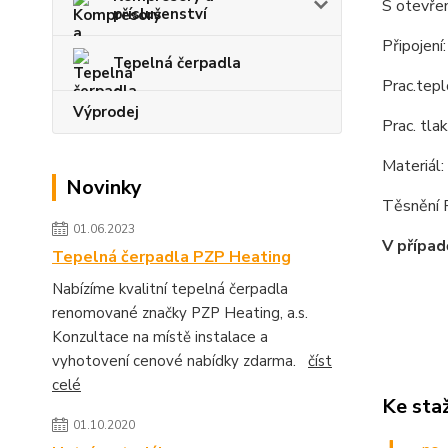
S otevře
příslušenství
Připojení:
Tepelná čerpadla
Prac.tep
Výprodej
Prac. tla
Materiál
Novinky
Těsnění
01.06.2023
V případ
Tepelná čerpadla PZP Heating
Nabízíme kvalitní tepelná čerpadla
renomované značky PZP Heating, a.s.
Konzultace na místě instalace a
vyhotovení cenové nabídky zdarma.
číst
celé
Ke sta
01.10.2020