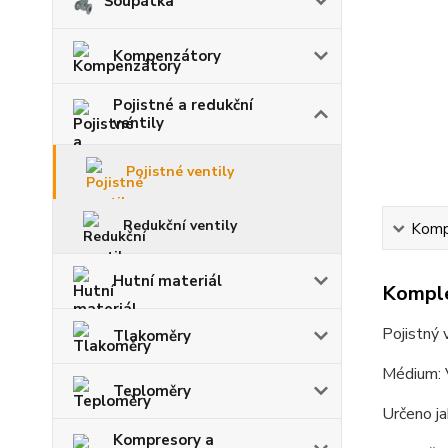
Šoupátka
Kompenzátory
Pojistné a redukční
ventily
Pojistné ventily
Redukční ventily
Kompl
Hutní materiál
Komple
Pojistný
Tlakoměry
Médium: 
Teploměry
Určeno ja
Kompresory a