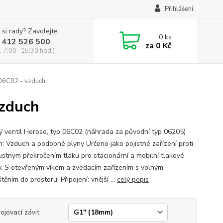
Přihlášení
 si rady? Zavolejte.
0
ks
 412 526 500
za
0 Kč
, 7:00 -15:30 hod.)
 06C02 - vzduch
vzduch
ný ventil Herose, typ 06C02 (náhrada za původní typ 06205)
: Vzduch a podobné plyny Určeno jako pojistné zařízení proti
ustným překročením tlaku pro stacionární a mobilní tlakové
. S otevřeným víkem a zvedacím zařízením s volným
ěním do prostoru. Připojení: vnější ...
celý popis
pojovací závit