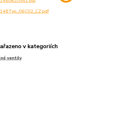
14806205v2.pdf
148Typ_06C02_CZ.pdf
zařazeno v kategoriích
tné ventily