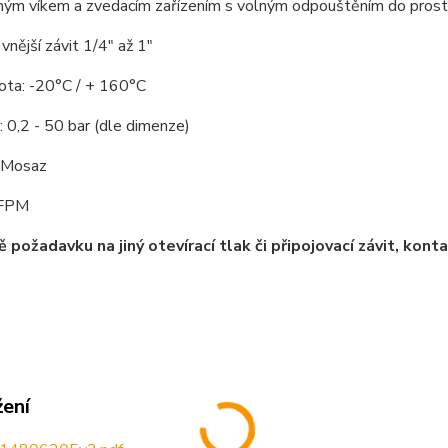
ným víkem a zvedacím zařízením s volným odpouštěním do prost
 vnější závit 1/4" až 1"
lota: -20°C / + 160°C
k: 0,2 - 50 bar (dle dimenze)
: Mosaz
 FPM
ě požadavku na jiný otevírací tlak či připojovací závit, ko
žení