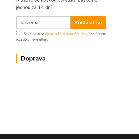
Můžete se kdykoli odhlásit. Zasíláme
jednou za 14 dní.
Přihlásit se
Souhlasím se
zpracováním osobních údajů
za účelem
rozesílky newsletteru.
Doprava