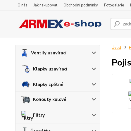
O nás
Jak nakupovat
Obchodní podmínky
Fotogalerie
Úvod
P
Ventily uzavírací
Poji
Klapky uzavírací
Klapky zpětné
Kohouty kulové
Filtry