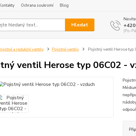
Kontakty
Ochrana soukromí
Blog
Nevíte
Hledat
+420
(Po-Pá
ojistné a redukční ventily
Pojistné ventily
Pojistný ventil Herose typ
stný ventil Herose typ 06C02 - 
Pojist
Médium
nepříp
nádoby
odpoušt
Při