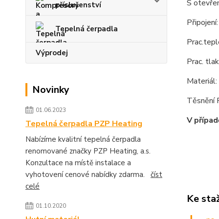
S otevře
příslušenství
Připojení:
Tepelná čerpadla
Prac.tep
Výprodej
Prac. tla
Materiál
Novinky
Těsnění
01.06.2023
V případ
Tepelná čerpadla PZP Heating
Nabízíme kvalitní tepelná čerpadla
renomované značky PZP Heating, a.s.
Konzultace na místě instalace a
vyhotovení cenové nabídky zdarma.
číst
celé
Ke sta
01.10.2020