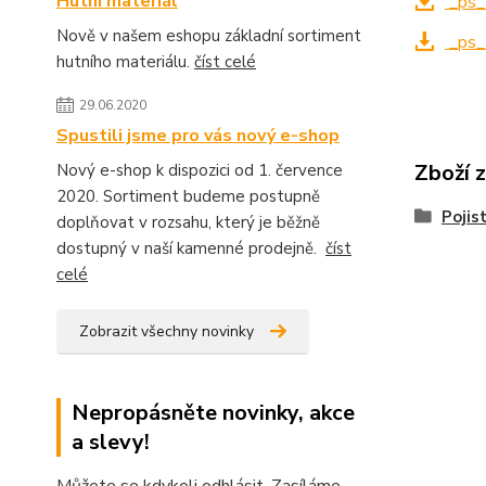
Hutní materiál
_ps_
Nově v našem eshopu základní sortiment
_ps_
hutního materiálu.
číst celé
29.06.2020
Spustili jsme pro vás nový e-shop
Zboží 
Nový e-shop k dispozici od 1. července
2020. Sortiment budeme postupně
Pojis
doplňovat v rozsahu, který je běžně
dostupný v naší kamenné prodejně.
číst
celé
Zobrazit všechny novinky
Nepropásněte novinky, akce
a slevy!