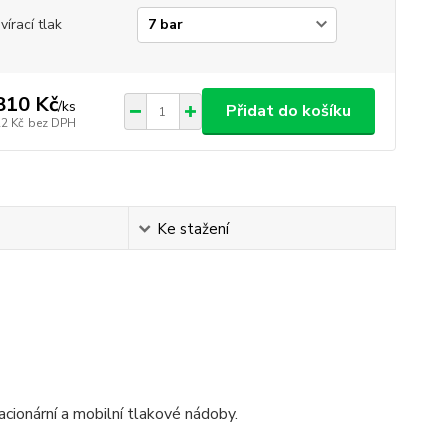
vírací tlak
810 Kč
/
ks
Přidat do košíku
22 Kč
bez DPH
Ke stažení
acionární a mobilní tlakové nádoby.