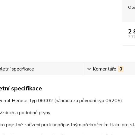
Ote
2 
2 3
etní specifikace
Komentáře
0
tní specifikace
 ventil Herose, typ 06C02 (náhrada za původní typ 06205)
Vzduch a podobné plyny
ko pojistné zařízení proti nepřípustným překročením tlaku pro st