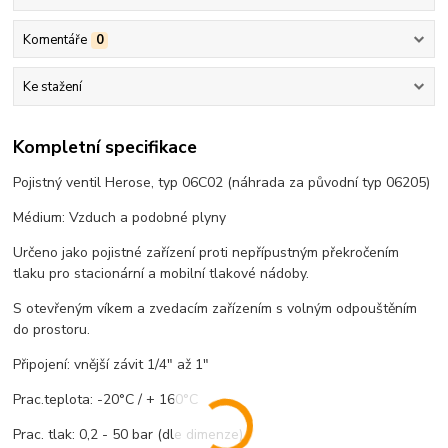
Komentáře
0
Ke stažení
Kompletní specifikace
Pojistný ventil Herose, typ 06C02 (náhrada za původní typ 06205)
Médium: Vzduch a podobné plyny
Určeno jako pojistné zařízení proti nepřípustným překročením
tlaku pro stacionární a mobilní tlakové nádoby.
S otevřeným víkem a zvedacím zařízením s volným odpouštěním
do prostoru.
Připojení: vnější závit 1/4" až 1"
Prac.teplota: -20°C / + 160°C
Prac. tlak: 0,2 - 50 bar (dle dimenze)