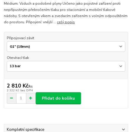
Médium: Vzduch a podobné plyny Určeno jako pojistné zařízení proti
nepřípustným překročením tlaku pro stacionární a mobilní tlakové
nádoby. S otevřeným víkem a zvedacím zařízením s volným odpouštěním
do prostoru. Připojení: vnější ...
celý popis
Připojovací závit
Otevírací tlak
2 810 Kč
/
ks
2 322 Kč
bez DPH
Přidat do košíku
Kompletní specifikace