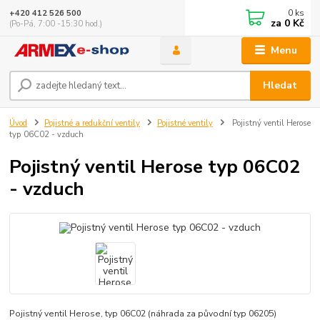
0
ks
+420 412 526 500
za
0 Kč
(Po-Pá, 7:00 -15:30 hod.)
Menu
Hledat
Úvod
Pojistné a redukční ventily
Pojistné ventily
Pojistný ventil Herose
typ 06C02 - vzduch
Pojistný ventil Herose typ 06C02
- vzduch
Pojistný ventil Herose, typ 06C02 (náhrada za původní typ 06205)