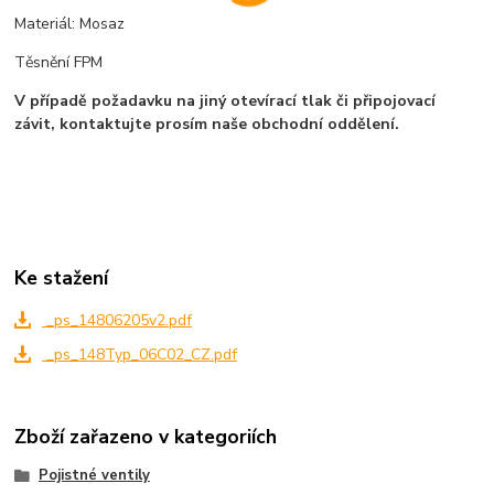
Materiál: Mosaz
Těsnění FPM
V případě požadavku na jiný otevírací tlak či připojovací
závit, kontaktujte prosím naše obchodní oddělení.
Ke stažení
_ps_14806205v2.pdf
_ps_148Typ_06C02_CZ.pdf
Zboží zařazeno v kategoriích
Pojistné ventily