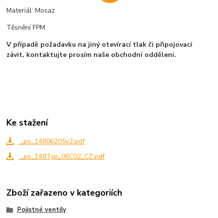
Materiál: Mosaz
Těsnění FPM
V případě požadavku na jiný otevírací tlak či připojovací
závit, kontaktujte prosím naše obchodní oddělení.
Ke stažení
_ps_14806205v2.pdf
_ps_148Typ_06C02_CZ.pdf
Zboží zařazeno v kategoriích
Pojistné ventily