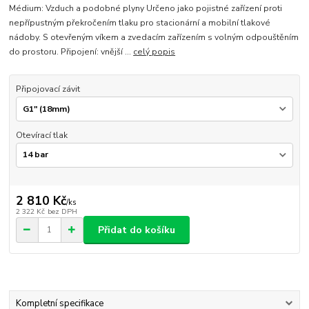
Médium: Vzduch a podobné plyny Určeno jako pojistné zařízení proti
nepřípustným překročením tlaku pro stacionární a mobilní tlakové
nádoby. S otevřeným víkem a zvedacím zařízením s volným odpouštěním
do prostoru. Připojení: vnější ...
celý popis
Připojovací závit
Otevírací tlak
2 810 Kč
/
ks
2 322 Kč
bez DPH
Přidat do košíku
Kompletní specifikace