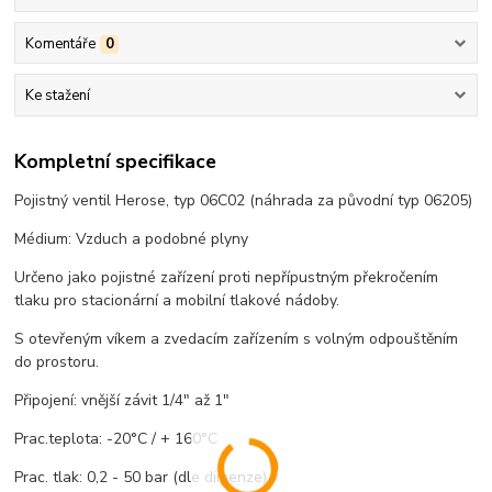
Komentáře
0
Ke stažení
Kompletní specifikace
Pojistný ventil Herose, typ 06C02 (náhrada za původní typ 06205)
Médium: Vzduch a podobné plyny
Určeno jako pojistné zařízení proti nepřípustným překročením
tlaku pro stacionární a mobilní tlakové nádoby.
S otevřeným víkem a zvedacím zařízením s volným odpouštěním
do prostoru.
Připojení: vnější závit 1/4" až 1"
Prac.teplota: -20°C / + 160°C
Prac. tlak: 0,2 - 50 bar (dle dimenze)